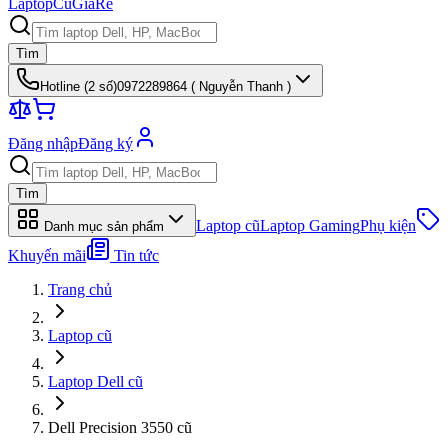
Laptop
Cũ
Giá
Rẻ
Tìm
Hotline (
2
số)
0972289864 ( Nguyễn Thanh )
Đăng nhập
Đăng ký
Tìm
Laptop cũ
Laptop Gaming
Phụ kiện
Danh mục sản phẩm
Khuyến mãi
Tin tức
Trang chủ
Laptop cũ
Laptop Dell cũ
Dell Precision 3550 cũ