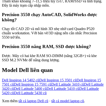
Tham khảo khoảng 7–11,5 triệu tùy i5/i7, RAM/SSD và tình trạng.
Đây là máy trạm cấp nhập môn.
Precision 3550 chạy AutoCAD, SolidWorks được
không?
Chạy tốt CAD 2D và mô hình 3D nhẹ nhờ card Quadro P520
chuẩn workstation. Với bản vẽ/3D nặng nên cân nhắc Precision
5550 trở lên.
Precision 3550 nâng RAM, SSD được không?
Được. Máy có hai khe RAM SO-DIMM (nâng 32GB+) và khe
SSD M.2 NVMe để nâng dung lượng.
Model
Dell
liên quan
Dell Inspiron 14 5402
cũ
Dell Inspiron 15 3501
cũ
Dell Inspiron 15
7501
cũ
Dell Inspiron 15 7591
cũ
Dell Latitude 3410
cũ
Dell Latitude
3420
cũ
Dell Latitude 5400
cũ
Dell Latitude 5410
cũ
Dell Latitude
5420
cũ
Dell Latitude 5430
cũ
Xem thêm
tất cả laptop
Dell
cũ
·
tất cả model laptop cũ
.