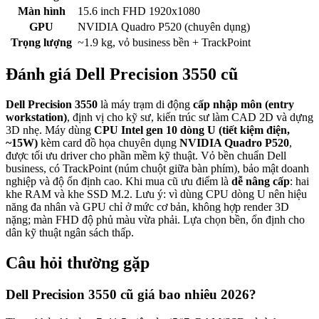
Màn hình
15.6 inch FHD 1920x1080
GPU
NVIDIA Quadro P520 (chuyên dụng)
Trọng lượng
~1.9 kg, vỏ business bền + TrackPoint
Đánh giá
Dell Precision 3550
cũ
Dell Precision 3550
là máy trạm di động
cấp nhập môn (entry
workstation)
, định vị cho kỹ sư, kiến trúc sư làm CAD 2D và dựng
3D nhẹ. Máy dùng
CPU Intel gen 10 dòng U (tiết kiệm điện,
~15W)
kèm card đồ họa chuyên dụng
NVIDIA Quadro P520
,
được tối ưu driver cho phần mềm kỹ thuật. Vỏ bền chuẩn Dell
business, có TrackPoint (núm chuột giữa bàn phím), bảo mật doanh
nghiệp và độ ổn định cao. Khi mua cũ ưu điểm là
dễ nâng cấp
: hai
khe RAM và khe SSD M.2. Lưu ý: vì dùng CPU dòng U nên hiệu
năng đa nhân và GPU chỉ ở mức cơ bản, không hợp render 3D
nặng; màn FHD độ phủ màu vừa phải. Lựa chọn bền, ổn định cho
dân kỹ thuật ngân sách thấp.
Câu hỏi thường gặp
Dell Precision 3550 cũ giá bao nhiêu 2026?