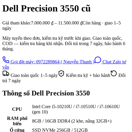
Dell Precision 3550
cũ
Giá tham khảo:
7.000.000 ₫ – 11.500.000 ₫
Còn hàng · giao
1–5
ngày
Máy tuyển theo đơn, kiểm tra kỹ trước khi giao. Giao toàn quốc,
COD — kiểm tra hàng khi nhận. Đổi trả trong
7
ngày, bảo hành
6
tháng.
Gọi đặt máy:
0972289864 ( Nguyễn Thanh )
Chat Zalo tư
vấn
Giao toàn quốc
1–5
ngày
Kiểm tra kỹ + bảo hành
Đổi
trả
7
ngày
Thông số
Dell Precision 3550
Intel Core i5-10210U / i7-10510U / i7-10610U
CPU
(gen 10)
RAM phổ
8GB / 16GB DDR4 (2 khe, nâng 32GB+)
biến
Ổ cứng
SSD NVMe 256GB / 512GB