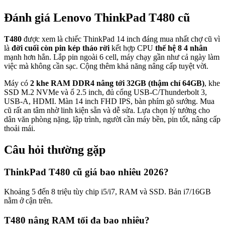
Đánh giá
Lenovo ThinkPad T480
cũ
T480
được xem là chiếc ThinkPad 14 inch đáng mua nhất chợ cũ vì
là
đời cuối còn pin kép tháo rời
kết hợp CPU
thế hệ 8 4 nhân
mạnh hơn hẳn. Lắp pin ngoài 6 cell, máy chạy gần như cả ngày làm
việc mà không cần sạc. Cộng thêm khả năng nâng cấp tuyệt vời.
Máy có
2 khe RAM DDR4 nâng tới 32GB (thậm chí 64GB)
, khe
SSD M.2 NVMe và ổ 2.5 inch, đủ cổng USB-C/Thunderbolt 3,
USB-A, HDMI. Màn 14 inch FHD IPS, bàn phím gõ sướng. Mua
cũ rất an tâm nhờ linh kiện sẵn và dễ sửa. Lựa chọn lý tưởng cho
dân văn phòng nặng, lập trình, người cần máy bền, pin tốt, nâng cấp
thoải mái.
Câu hỏi thường gặp
ThinkPad T480 cũ giá bao nhiêu 2026?
Khoảng 5 đến 8 triệu tùy chip i5/i7, RAM và SSD. Bản i7/16GB
nằm ở cận trên.
T480 nâng RAM tối đa bao nhiêu?