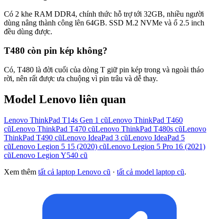
Có 2 khe RAM DDR4, chính thức hỗ trợ tới 32GB, nhiều người
dùng nâng thành công lên 64GB. SSD M.2 NVMe và ổ 2.5 inch
đều dùng được.
T480 còn pin kép không?
Có, T480 là đời cuối của dòng T giữ pin kép trong và ngoài tháo
rời, nên rất được ưa chuộng vì pin trâu và dễ thay.
Model
Lenovo
liên quan
Lenovo ThinkPad T14s Gen 1
cũ
Lenovo ThinkPad T460
cũ
Lenovo ThinkPad T470
cũ
Lenovo ThinkPad T480s
cũ
Lenovo
ThinkPad T490
cũ
Lenovo IdeaPad 3
cũ
Lenovo IdeaPad 5
cũ
Lenovo Legion 5 15 (2020)
cũ
Lenovo Legion 5 Pro 16 (2021)
cũ
Lenovo Legion Y540
cũ
Xem thêm
tất cả laptop
Lenovo
cũ
·
tất cả model laptop cũ
.