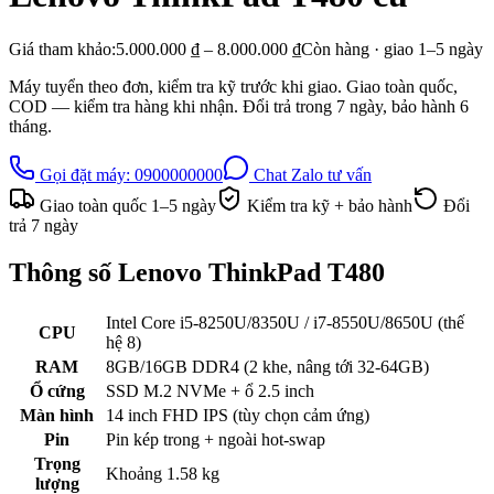
Giá tham khảo:
5.000.000 ₫ – 8.000.000 ₫
Còn hàng · giao
1–5
ngày
Máy tuyển theo đơn, kiểm tra kỹ trước khi giao. Giao toàn quốc,
COD — kiểm tra hàng khi nhận. Đổi trả trong
7
ngày, bảo hành
6
tháng.
Gọi đặt máy:
0900000000
Chat Zalo tư vấn
Giao toàn quốc
1–5
ngày
Kiểm tra kỹ + bảo hành
Đổi
trả
7
ngày
Thông số
Lenovo ThinkPad T480
Intel Core i5-8250U/8350U / i7-8550U/8650U (thế
CPU
hệ 8)
RAM
8GB/16GB DDR4 (2 khe, nâng tới 32-64GB)
Ổ cứng
SSD M.2 NVMe + ổ 2.5 inch
Màn hình
14 inch FHD IPS (tùy chọn cảm ứng)
Pin
Pin kép trong + ngoài hot-swap
Trọng
Khoảng 1.58 kg
lượng