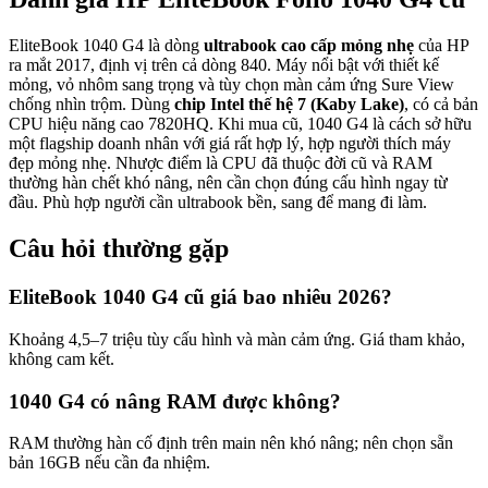
EliteBook 1040 G4 là dòng
ultrabook cao cấp mỏng nhẹ
của HP
ra mắt 2017, định vị trên cả dòng 840. Máy nổi bật với thiết kế
mỏng, vỏ nhôm sang trọng và tùy chọn màn cảm ứng Sure View
chống nhìn trộm. Dùng
chip Intel thế hệ 7 (Kaby Lake)
, có cả bản
CPU hiệu năng cao 7820HQ. Khi mua cũ, 1040 G4 là cách sở hữu
một flagship doanh nhân với giá rất hợp lý, hợp người thích máy
đẹp mỏng nhẹ. Nhược điểm là CPU đã thuộc đời cũ và RAM
thường hàn chết khó nâng, nên cần chọn đúng cấu hình ngay từ
đầu. Phù hợp người cần ultrabook bền, sang để mang đi làm.
Câu hỏi thường gặp
EliteBook 1040 G4 cũ giá bao nhiêu 2026?
Khoảng 4,5–7 triệu tùy cấu hình và màn cảm ứng. Giá tham khảo,
không cam kết.
1040 G4 có nâng RAM được không?
RAM thường hàn cố định trên main nên khó nâng; nên chọn sẵn
bản 16GB nếu cần đa nhiệm.