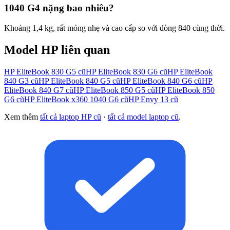
1040 G4 nặng bao nhiêu?
Khoảng 1,4 kg, rất mỏng nhẹ và cao cấp so với dòng 840 cùng thời.
Model
HP
liên quan
HP EliteBook 830 G5
cũ
HP EliteBook 830 G6
cũ
HP EliteBook
840 G3
cũ
HP EliteBook 840 G5
cũ
HP EliteBook 840 G6
cũ
HP
EliteBook 840 G7
cũ
HP EliteBook 850 G5
cũ
HP EliteBook 850
G6
cũ
HP EliteBook x360 1040 G6
cũ
HP Envy 13
cũ
Xem thêm
tất cả laptop
HP
cũ
·
tất cả model laptop cũ
.