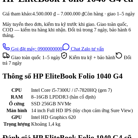
Giá tham khảo:
4.500.000 ₫ – 7.000.000 ₫
Còn hàng · giao
1–5
ngày
Máy tuyển theo đơn, kiểm tra kỹ trước khi giao. Giao toàn quốc,
COD — kiểm tra hàng khi nhận. Đổi trả trong
7
ngày, bảo hành
6
tháng.
Gọi đặt máy:
0900000000
Chat Zalo tư vấn
Giao toàn quốc
1–5
ngày
Kiểm tra kỹ + bảo hành
Đổi
trả
7
ngày
Thông số
HP EliteBook Folio 1040 G4
CPU
Intel Core i5-7300U / i7-7820HQ (gen 7)
RAM
8–16GB LPDDR3 (hàn cố định)
Ổ cứng
SSD 256GB NVMe
Màn hình
14 inch Full HD IPS (tùy chọn cảm ứng Sure View)
GPU
Intel HD Graphics 620
Trọng lượng
Khoảng 1,4 kg
Đánh giá
HP EliteBook Folio 1040 G4
cũ