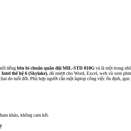
nổi tiếng
bền bỉ chuẩn quân đội MIL-STD 810G
và là một trong nh
 Intel thế hệ 6 (Skylake)
, đủ mượt cho Word, Excel, web và xem phim.
 do tuổi đời. Phù hợp người cần một laptop công việc ổn định, gọn nh
tham khảo, không cam kết.
?