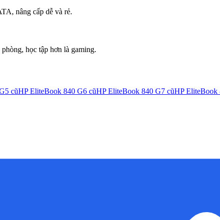
A, nâng cấp dễ và rẻ.
 phòng, học tập hơn là gaming.
 G5
cũ
HP EliteBook 840 G6
cũ
HP EliteBook 840 G7
cũ
HP EliteBook