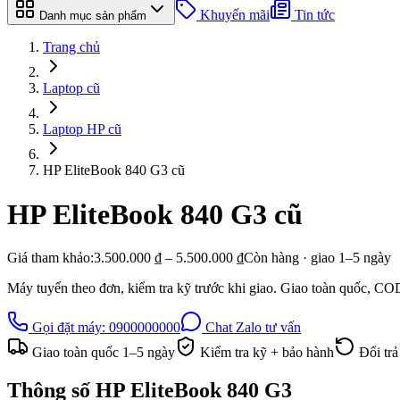
Khuyến mãi
Tin tức
Danh mục sản phẩm
Trang chủ
Laptop cũ
Laptop HP cũ
HP EliteBook 840 G3 cũ
HP EliteBook 840 G3
cũ
Giá tham khảo:
3.500.000 ₫ – 5.500.000 ₫
Còn hàng · giao
1–5
ngày
Máy tuyển theo đơn, kiểm tra kỹ trước khi giao. Giao toàn quốc, CO
Gọi đặt máy:
0900000000
Chat Zalo tư vấn
Giao toàn quốc
1–5
ngày
Kiểm tra kỹ + bảo hành
Đổi tr
Thông số
HP EliteBook 840 G3