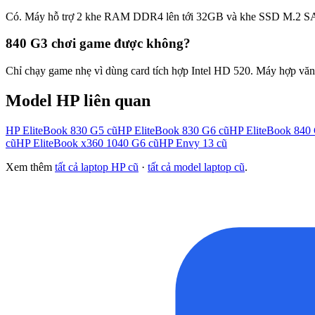
Có. Máy hỗ trợ 2 khe RAM DDR4 lên tới 32GB và khe SSD M.2 SAT
840 G3 chơi game được không?
Chỉ chạy game nhẹ vì dùng card tích hợp Intel HD 520. Máy hợp văn
Model
HP
liên quan
HP EliteBook 830 G5
cũ
HP EliteBook 830 G6
cũ
HP EliteBook 840
cũ
HP EliteBook x360 1040 G6
cũ
HP Envy 13
cũ
Xem thêm
tất cả laptop
HP
cũ
·
tất cả model laptop cũ
.