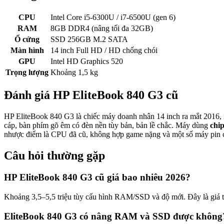
CPU
Intel Core i5-6300U / i7-6500U (gen 6)
RAM
8GB DDR4 (nâng tối đa 32GB)
Ổ cứng
SSD 256GB M.2 SATA
Màn hình
14 inch Full HD / HD chống chói
GPU
Intel HD Graphics 520
Trọng lượng
Khoảng 1,5 kg
Đánh giá
HP EliteBook 840 G3
cũ
HP EliteBook 840 G3 là chiếc máy doanh nhân 14 inch ra mắt 2016, 
cáp, bàn phím gõ êm có đèn nền tùy bản, bản lề chắc. Máy dùng
chip
nhược điểm là CPU đã cũ, không hợp game nặng và một số máy pin chai
Câu hỏi thường gặp
HP EliteBook 840 G3 cũ giá bao nhiêu 2026?
Khoảng 3,5–5,5 triệu tùy cấu hình RAM/SSD và độ mới. Đây là giá 
EliteBook 840 G3 có nâng RAM và SSD được không