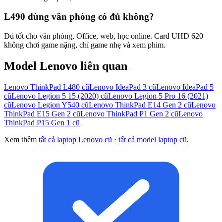
L490 dùng văn phòng có đủ không?
Đủ tốt cho văn phòng, Office, web, học online. Card UHD 620
không chơi game nặng, chỉ game nhẹ và xem phim.
Model
Lenovo
liên quan
Lenovo ThinkPad L480
cũ
Lenovo IdeaPad 3
cũ
Lenovo IdeaPad 5
cũ
Lenovo Legion 5 15 (2020)
cũ
Lenovo Legion 5 Pro 16 (2021)
cũ
Lenovo Legion Y540
cũ
Lenovo ThinkPad E14 Gen 2
cũ
Lenovo
ThinkPad E15 Gen 2
cũ
Lenovo ThinkPad P1 Gen 2
cũ
Lenovo
ThinkPad P15 Gen 1
cũ
Xem thêm
tất cả laptop
Lenovo
cũ
·
tất cả model laptop cũ
.