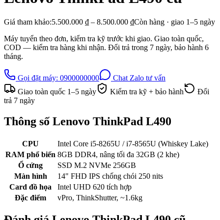
Giá tham khảo:
5.500.000 ₫ – 8.500.000 ₫
Còn hàng · giao
1–5
ngày
Máy tuyển theo đơn, kiểm tra kỹ trước khi giao. Giao toàn quốc,
COD — kiểm tra hàng khi nhận. Đổi trả trong
7
ngày, bảo hành
6
tháng.
Gọi đặt máy:
0900000000
Chat Zalo tư vấn
Giao toàn quốc
1–5
ngày
Kiểm tra kỹ + bảo hành
Đổi
trả
7
ngày
Thông số
Lenovo ThinkPad L490
CPU
Intel Core i5-8265U / i7-8565U (Whiskey Lake)
RAM phổ biến
8GB DDR4, nâng tối đa 32GB (2 khe)
Ổ cứng
SSD M.2 NVMe 256GB
Màn hình
14" FHD IPS chống chói 250 nits
Card đồ họa
Intel UHD 620 tích hợp
Đặc điểm
vPro, ThinkShutter, ~1.6kg
Đánh giá
Lenovo ThinkPad L490
cũ