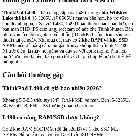
ThinkPad L490
là bản nâng cấp của L480, dùng
chip Whiskey
Lake thế hệ 8
(i5-8265U, i7-8565U) mát và bền hơn, hỗ trợ vPro
cho doanh nghiệp. So với L480, L490 hoàn thiện chắc chắn hơn, có
bản màn FHD IPS cảm ứng, webcam có nắp che ThinkShutter. Bàn
phím vẫn là điểm mạnh truyền thống ThinkPad: hành trình sâu, gõ
thoải mái cả ngày. Khi mua cũ, máy có
2 khe RAM và khe SSD
NVMe
nên dễ nâng cấp; pin gắn trong, không tháo rời như L480.
Nhược điểm là máy hơi nặng và dày so với dòng mỏng. Phù hợp
người ưu tiên độ bền, bàn phím tốt và chi phí hợp lý hơn là thiết kế
mỏng nhẹ.
Câu hỏi thường gặp
ThinkPad L490 cũ giá bao nhiêu 2026?
Khoảng 5,5-8,5 triệu tùy i5/i7, RAM/SSD và màn. Bản i5-8265U,
8GB/256GB, FHD IPS thường quanh 6-7 triệu.
L490 có nâng RAM/SSD được không?
Có 2 khe RAM SODIMM (tối đa 32GB) và 1 khe SSD M.2
NVMe. Nâng cấp dễ, nên lên 16GB và SSD NVMe.