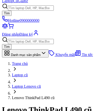
Laptop
Cũ
Giá
Rẻ
Tìm
Hotline
0900000000
Đăng nhập
Đăng ký
Tìm
Khuyến mãi
Tin tức
Danh mục sản phẩm
Trang chủ
Laptop cũ
Laptop Lenovo cũ
Lenovo ThinkPad L490 cũ
Lenovo ThinkPad L490
cũ