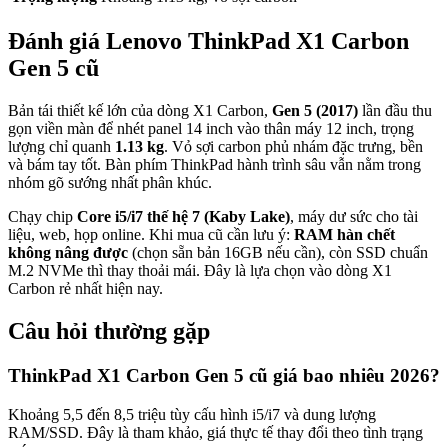
Đánh giá
Lenovo ThinkPad X1 Carbon
Gen 5
cũ
Bản tái thiết kế lớn của dòng X1 Carbon,
Gen 5 (2017)
lần đầu thu
gọn viền màn để nhét panel 14 inch vào thân máy 12 inch, trọng
lượng chỉ quanh
1.13 kg
. Vỏ sợi carbon phủ nhám đặc trưng, bền
và bám tay tốt. Bàn phím ThinkPad hành trình sâu vẫn nằm trong
nhóm gõ sướng nhất phân khúc.
Chạy chip
Core i5/i7 thế hệ 7 (Kaby Lake)
, máy dư sức cho tài
liệu, web, họp online. Khi mua cũ cần lưu ý:
RAM hàn chết
không nâng được
(chọn sẵn bản 16GB nếu cần), còn SSD chuẩn
M.2 NVMe thì thay thoải mái. Đây là lựa chọn vào dòng X1
Carbon rẻ nhất hiện nay.
Câu hỏi thường gặp
ThinkPad X1 Carbon Gen 5 cũ giá bao nhiêu 2026?
Khoảng 5,5 đến 8,5 triệu tùy cấu hình i5/i7 và dung lượng
RAM/SSD. Đây là tham khảo, giá thực tế thay đổi theo tình trạng