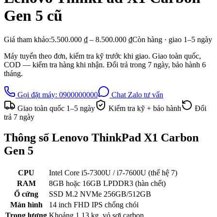
Gen 5
cũ
Giá tham khảo:
5.500.000 ₫ – 8.500.000 ₫
Còn hàng · giao
1–5
ngày
Máy tuyển theo đơn, kiểm tra kỹ trước khi giao. Giao toàn quốc,
COD — kiểm tra hàng khi nhận. Đổi trả trong
7
ngày, bảo hành
6
tháng.
Gọi đặt máy:
0900000000
Chat Zalo tư vấn
Giao toàn quốc
1–5
ngày
Kiểm tra kỹ + bảo hành
Đổi
trả
7
ngày
Thông số
Lenovo ThinkPad X1 Carbon
Gen 5
CPU
Intel Core i5-7300U / i7-7600U (thế hệ 7)
RAM
8GB hoặc 16GB LPDDR3 (hàn chết)
Ổ cứng
SSD M.2 NVMe 256GB/512GB
Màn hình
14 inch FHD IPS chống chói
Trọng lượng
Khoảng 1.13 kg, vỏ sợi carbon