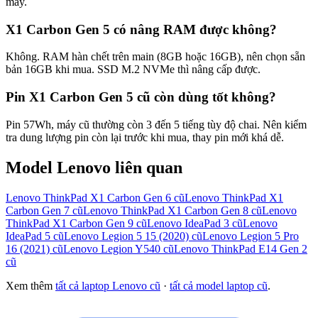
máy.
X1 Carbon Gen 5 có nâng RAM được không?
Không. RAM hàn chết trên main (8GB hoặc 16GB), nên chọn sẵn
bản 16GB khi mua. SSD M.2 NVMe thì nâng cấp được.
Pin X1 Carbon Gen 5 cũ còn dùng tốt không?
Pin 57Wh, máy cũ thường còn 3 đến 5 tiếng tùy độ chai. Nên kiểm
tra dung lượng pin còn lại trước khi mua, thay pin mới khá dễ.
Model
Lenovo
liên quan
Lenovo ThinkPad X1 Carbon Gen 6
cũ
Lenovo ThinkPad X1
Carbon Gen 7
cũ
Lenovo ThinkPad X1 Carbon Gen 8
cũ
Lenovo
ThinkPad X1 Carbon Gen 9
cũ
Lenovo IdeaPad 3
cũ
Lenovo
IdeaPad 5
cũ
Lenovo Legion 5 15 (2020)
cũ
Lenovo Legion 5 Pro
16 (2021)
cũ
Lenovo Legion Y540
cũ
Lenovo ThinkPad E14 Gen 2
cũ
Xem thêm
tất cả laptop
Lenovo
cũ
·
tất cả model laptop cũ
.