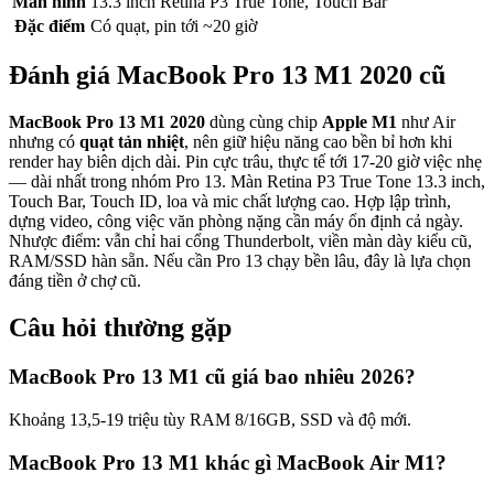
Màn hình
13.3 inch Retina P3 True Tone, Touch Bar
Đặc điểm
Có quạt, pin tới ~20 giờ
Đánh giá
MacBook Pro 13 M1 2020
cũ
MacBook Pro 13 M1 2020
dùng cùng chip
Apple M1
như Air
nhưng có
quạt tản nhiệt
, nên giữ hiệu năng cao bền bỉ hơn khi
render hay biên dịch dài. Pin cực trâu, thực tế tới 17-20 giờ việc nhẹ
— dài nhất trong nhóm Pro 13. Màn Retina P3 True Tone 13.3 inch,
Touch Bar, Touch ID, loa và mic chất lượng cao. Hợp lập trình,
dựng video, công việc văn phòng nặng cần máy ổn định cả ngày.
Nhược điểm: vẫn chỉ hai cổng Thunderbolt, viền màn dày kiểu cũ,
RAM/SSD hàn sẵn. Nếu cần Pro 13 chạy bền lâu, đây là lựa chọn
đáng tiền ở chợ cũ.
Câu hỏi thường gặp
MacBook Pro 13 M1 cũ giá bao nhiêu 2026?
Khoảng 13,5-19 triệu tùy RAM 8/16GB, SSD và độ mới.
MacBook Pro 13 M1 khác gì MacBook Air M1?