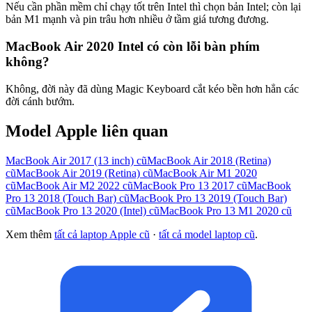
Nếu cần phần mềm chỉ chạy tốt trên Intel thì chọn bản Intel; còn lại
bản M1 mạnh và pin trâu hơn nhiều ở tầm giá tương đương.
MacBook Air 2020 Intel có còn lỗi bàn phím
không?
Không, đời này đã dùng Magic Keyboard cắt kéo bền hơn hẳn các
đời cánh bướm.
Model
Apple
liên quan
MacBook Air 2017 (13 inch)
cũ
MacBook Air 2018 (Retina)
cũ
MacBook Air 2019 (Retina)
cũ
MacBook Air M1 2020
cũ
MacBook Air M2 2022
cũ
MacBook Pro 13 2017
cũ
MacBook
Pro 13 2018 (Touch Bar)
cũ
MacBook Pro 13 2019 (Touch Bar)
cũ
MacBook Pro 13 2020 (Intel)
cũ
MacBook Pro 13 M1 2020
cũ
Xem thêm
tất cả laptop
Apple
cũ
·
tất cả model laptop cũ
.