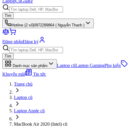
Laptop
Cũ
Giá
Rẻ
Tìm
Hotline (
2
số)
0972289864 ( Nguyễn Thanh )
Đăng nhập
Đăng ký
Tìm
Laptop cũ
Laptop Gaming
Phụ kiện
Danh mục sản phẩm
Khuyến mãi
Tin tức
Trang chủ
Laptop cũ
Laptop Apple cũ
MacBook Air 2020 (Intel) cũ