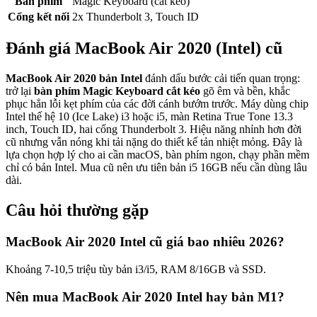
Bàn phím
Magic Keyboard (cắt kéo)
Cổng kết nối
2x Thunderbolt 3, Touch ID
Đánh giá
MacBook Air 2020 (Intel)
cũ
MacBook Air 2020 bản Intel
đánh dấu bước cải tiến quan trọng:
trở lại
bàn phím Magic Keyboard cắt kéo
gõ êm và bền, khắc
phục hẳn lỗi kẹt phím của các đời cánh bướm trước. Máy dùng chip
Intel thế hệ 10 (Ice Lake) i3 hoặc i5, màn Retina True Tone 13.3
inch, Touch ID, hai cổng Thunderbolt 3. Hiệu năng nhỉnh hơn đời
cũ nhưng vẫn nóng khi tải nặng do thiết kế tản nhiệt mỏng. Đây là
lựa chọn hợp lý cho ai cần macOS, bàn phím ngon, chạy phần mềm
chỉ có bản Intel. Mua cũ nên ưu tiên bản i5 16GB nếu cần dùng lâu
dài.
Câu hỏi thường gặp
MacBook Air 2020 Intel cũ giá bao nhiêu 2026?
Khoảng 7-10,5 triệu tùy bản i3/i5, RAM 8/16GB và SSD.
Nên mua MacBook Air 2020 Intel hay bản M1?