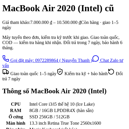
MacBook Air 2020 (Intel)
cũ
Giá tham khảo:
7.000.000 ₫ – 10.500.000 ₫
Còn hàng · giao
1–5
ngày
Máy tuyển theo đơn, kiểm tra kỹ trước khi giao. Giao toàn quốc,
COD — kiểm tra hàng khi nhận. Đổi trả trong
7
ngày, bảo hành
6
tháng.
Gọi đặt máy:
0972289864 ( Nguyễn Thanh )
Chat Zalo tư
vấn
Giao toàn quốc
1–5
ngày
Kiểm tra kỹ + bảo hành
Đổi
trả
7
ngày
Thông số
MacBook Air 2020 (Intel)
CPU
Intel Core i3/i5 thế hệ 10 (Ice Lake)
RAM
8GB / 16GB LPDDR4X (hàn sẵn)
Ổ cứng
SSD 256GB / 512GB
Màn hình
13.3 inch Retina True Tone 2560x1600