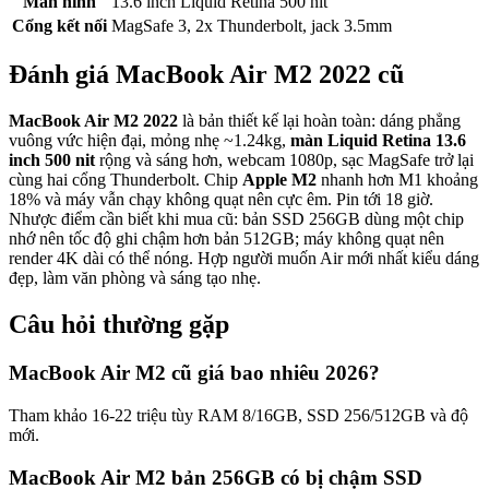
Màn hình
13.6 inch Liquid Retina 500 nit
Cổng kết nối
MagSafe 3, 2x Thunderbolt, jack 3.5mm
Đánh giá
MacBook Air M2 2022
cũ
MacBook Air M2 2022
là bản thiết kế lại hoàn toàn: dáng phẳng
vuông vức hiện đại, mỏng nhẹ ~1.24kg,
màn Liquid Retina 13.6
inch 500 nit
rộng và sáng hơn, webcam 1080p, sạc MagSafe trở lại
cùng hai cổng Thunderbolt. Chip
Apple M2
nhanh hơn M1 khoảng
18% và máy vẫn chạy không quạt nên cực êm. Pin tới 18 giờ.
Nhược điểm cần biết khi mua cũ: bản SSD 256GB dùng một chip
nhớ nên tốc độ ghi chậm hơn bản 512GB; máy không quạt nên
render 4K dài có thể nóng. Hợp người muốn Air mới nhất kiểu dáng
đẹp, làm văn phòng và sáng tạo nhẹ.
Câu hỏi thường gặp
MacBook Air M2 cũ giá bao nhiêu 2026?
Tham khảo 16-22 triệu tùy RAM 8/16GB, SSD 256/512GB và độ
mới.
MacBook Air M2 bản 256GB có bị chậm SSD