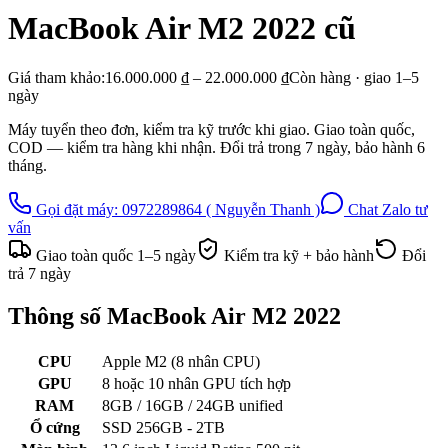
MacBook Air M2 2022
cũ
Giá tham khảo:
16.000.000 ₫ – 22.000.000 ₫
Còn hàng · giao
1–5
ngày
Máy tuyển theo đơn, kiểm tra kỹ trước khi giao. Giao toàn quốc,
COD — kiểm tra hàng khi nhận. Đổi trả trong
7
ngày, bảo hành
6
tháng.
Gọi đặt máy:
0972289864 ( Nguyễn Thanh )
Chat Zalo tư
vấn
Giao toàn quốc
1–5
ngày
Kiểm tra kỹ + bảo hành
Đổi
trả
7
ngày
Thông số
MacBook Air M2 2022
CPU
Apple M2 (8 nhân CPU)
GPU
8 hoặc 10 nhân GPU tích hợp
RAM
8GB / 16GB / 24GB unified
Ổ cứng
SSD 256GB - 2TB