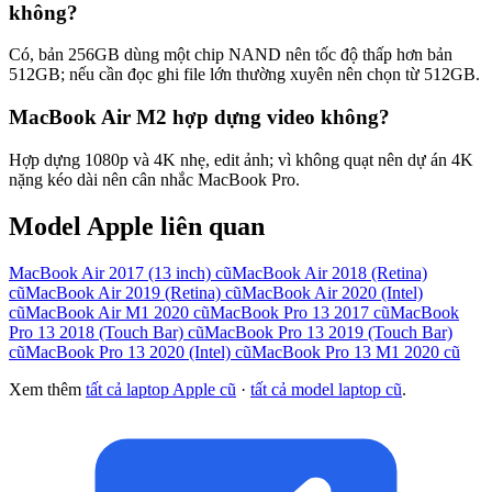
không?
Có, bản 256GB dùng một chip NAND nên tốc độ thấp hơn bản
512GB; nếu cần đọc ghi file lớn thường xuyên nên chọn từ 512GB.
MacBook Air M2 hợp dựng video không?
Hợp dựng 1080p và 4K nhẹ, edit ảnh; vì không quạt nên dự án 4K
nặng kéo dài nên cân nhắc MacBook Pro.
Model
Apple
liên quan
MacBook Air 2017 (13 inch)
cũ
MacBook Air 2018 (Retina)
cũ
MacBook Air 2019 (Retina)
cũ
MacBook Air 2020 (Intel)
cũ
MacBook Air M1 2020
cũ
MacBook Pro 13 2017
cũ
MacBook
Pro 13 2018 (Touch Bar)
cũ
MacBook Pro 13 2019 (Touch Bar)
cũ
MacBook Pro 13 2020 (Intel)
cũ
MacBook Pro 13 M1 2020
cũ
Xem thêm
tất cả laptop
Apple
cũ
·
tất cả model laptop cũ
.