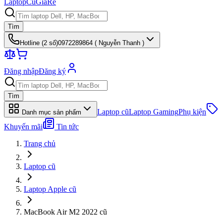
Laptop
Cũ
Giá
Rẻ
Tìm
Hotline (
2
số)
0972289864 ( Nguyễn Thanh )
Đăng nhập
Đăng ký
Tìm
Laptop cũ
Laptop Gaming
Phụ kiện
Danh mục sản phẩm
Khuyến mãi
Tin tức
Trang chủ
Laptop cũ
Laptop Apple cũ
MacBook Air M2 2022 cũ