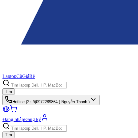
Laptop
Cũ
Giá
Rẻ
Tìm
Hotline (
2
số)
0972289864 ( Nguyễn Thanh )
Đăng nhập
Đăng ký
Tìm