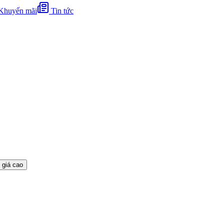
Khuyến mãi
Tin tức
 giá cao