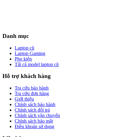
Danh mục
Laptop cũ
Laptop Gaming
Phụ kiện
Tất cả model laptop cũ
Hỗ trợ khách hàng
Tra cứu bảo hành
Tra cứu đơn hàng
Giới thiệu
Chính sách bảo hành
Chính sách đổi trả
Chính sách vận chuyển
Chính sách bảo mật
Điều khoản sử dụng