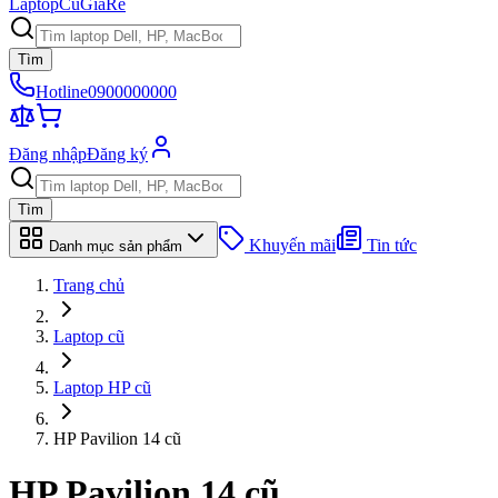
Laptop
Cũ
Giá
Rẻ
Tìm
Hotline
0900000000
Đăng nhập
Đăng ký
Tìm
Khuyến mãi
Tin tức
Danh mục sản phẩm
Trang chủ
Laptop cũ
Laptop HP cũ
HP Pavilion 14 cũ
HP Pavilion 14
cũ