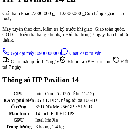
Giá tham khảo:
7.000.000 ₫ – 12.000.000 ₫
Còn hàng · giao
1–5
ngày
Máy tuyển theo đơn, kiểm tra kỹ trước khi giao. Giao toàn quốc,
COD — kiểm tra hàng khi nhận. Đổi trả trong
7
ngày, bảo hành
6
tháng.
Gọi đặt máy:
0900000000
Chat Zalo tư vấn
Giao toàn quốc
1–5
ngày
Kiểm tra kỹ + bảo hành
Đổi
trả
7
ngày
Thông số
HP Pavilion 14
CPU
Intel Core i5 / i7 (thế hệ 11-12)
RAM phổ biến
8GB DDR4, nâng tối đa 16GB+
Ổ cứng
SSD NVMe 256GB / 512GB
Màn hình
14 inch Full HD IPS
GPU
Intel Iris Xe
Trọng lượng
Khoảng 1.4 kg