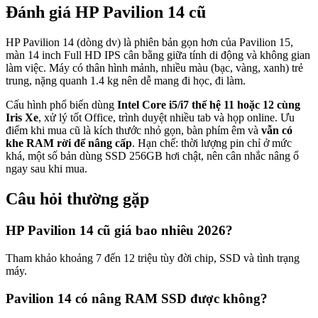
Đánh giá
HP Pavilion 14
cũ
HP Pavilion 14 (dòng dv) là phiên bản gọn hơn của Pavilion 15,
màn 14 inch Full HD IPS cân bằng giữa tính di động và không gian
làm việc. Máy có thân hình mảnh, nhiều màu (bạc, vàng, xanh) trẻ
trung, nặng quanh 1.4 kg nên dễ mang đi học, đi làm.
Cấu hình phổ biến dùng
Intel Core i5/i7 thế hệ 11 hoặc 12 cùng
Iris Xe
, xử lý tốt Office, trình duyệt nhiều tab và họp online. Ưu
điểm khi mua cũ là kích thước nhỏ gọn, bàn phím êm và
vẫn có
khe RAM rời để nâng cấp
. Hạn chế: thời lượng pin chỉ ở mức
khá, một số bản dùng SSD 256GB hơi chật, nên cân nhắc nâng ổ
ngay sau khi mua.
Câu hỏi thường gặp
HP Pavilion 14 cũ giá bao nhiêu 2026?
Tham khảo khoảng 7 đến 12 triệu tùy đời chip, SSD và tình trạng
máy.
Pavilion 14 có nâng RAM SSD được không?