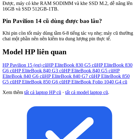
Được, máy có khe RAM SODIMM và khe SSD M.2, dễ nâng lên
16GB và SSD 512GB-1TB.
Pin Pavilion 14 cũ dùng được bao lâu?
Khi pin còn tốt máy dùng tầm 6-8 tiếng tác vụ nhẹ; máy cũ thường
chai một phần nên nên kiểm tra dung lượng pin thực tế.
Model
HP
liên quan
HP Pavilion 15 (eg)
cũ
HP EliteBook 830 G5
cũ
HP EliteBook 830
G6
cũ
HP EliteBook 840 G3
cũ
HP EliteBook 840 G5
cũ
HP
EliteBook 840 G6
cũ
HP EliteBook 840 G7
cũ
HP EliteBook 850
G5
cũ
HP EliteBook 850 G6
cũ
HP EliteBook Folio 1040 G4
cũ
Xem thêm
tất cả laptop
HP
cũ
·
tất cả model laptop cũ
.