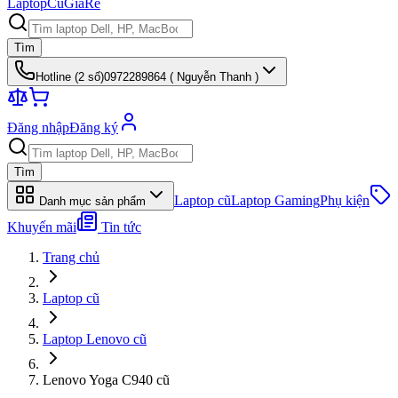
Laptop
Cũ
Giá
Rẻ
Tìm
Hotline (
2
số)
0972289864 ( Nguyễn Thanh )
Đăng nhập
Đăng ký
Tìm
Laptop cũ
Laptop Gaming
Phụ kiện
Danh mục sản phẩm
Khuyến mãi
Tin tức
Trang chủ
Laptop cũ
Laptop Lenovo cũ
Lenovo Yoga C940 cũ