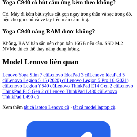
Yoga C940 có bút cảm ứng kèm theo không?
Có. Máy đi kèm bút stylus cất gọn ngay trong thân và sạc trong đó,
tiện cho ghi chú và vẽ tay trên màn cảm ứng.
Yoga C940 nâng RAM được không?
Không, RAM hàn sẵn nên chọn bản 16GB nếu cần. SSD M.2
NVMe thì có thể thay nâng dung lượng.
Model
Lenovo
liên quan
Lenovo Yoga Slim 7
cũ
Lenovo IdeaPad 3
cũ
Lenovo IdeaPad 5
cũ
Lenovo Legion 5 15 (2020)
cũ
Lenovo Legion 5 Pro 16 (2021)
cũ
Lenovo Legion Y540
cũ
Lenovo ThinkPad E14 Gen 2
cũ
Lenovo
ThinkPad E15 Gen 2
cũ
Lenovo ThinkPad L480
cũ
Lenovo
ThinkPad L490
cũ
Xem thêm
tất cả laptop
Lenovo
cũ
·
tất cả model laptop cũ
.