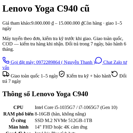
Lenovo Yoga C940
cũ
Giá tham khảo:
9.000.000 ₫ – 15.000.000 ₫
Còn hàng · giao
1–5
ngày
Máy tuyển theo đơn, kiểm tra kỹ trước khi giao. Giao toàn quốc,
COD — kiểm tra hàng khi nhận. Đổi trả trong
7
ngày, bảo hành
6
tháng.
Gọi đặt máy:
0972289864 ( Nguyễn Thanh )
Chat Zalo tư
vấn
Giao toàn quốc
1–5
ngày
Kiểm tra kỹ + bảo hành
Đổi
trả
7
ngày
Thông số
Lenovo Yoga C940
CPU
Intel Core i5-1035G7 / i7-1065G7 (Gen 10)
RAM phổ biến
8-16GB (hàn, không nâng)
Ổ cứng
SSD M.2 NVMe 512GB-1TB
Màn hình
14" FHD hoặc 4K cảm ứng