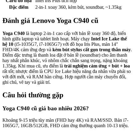
Card đồ họa
Intel Iris Plus tích hợp
Đặc điểm
2-in-1 xoay 360, kèm bút, soundbar, ~1.35kg
Đánh giá
Lenovo Yoga C940
cũ
Yoga C940
là laptop 2-in-1 cao cấp với bản lề xoay 360 độ, biến
hình giữa laptop và tablet linh hoạt. Máy chạy
Intel Ice Lake thế
hệ 10
(i5-1035G7, i7-1065G7) với đồ họa Iris Plus, màn 14"
FHD/4K cảm ứng đẹp và
kèm bút stylus cất gọn trong thân máy
.
Điểm đặc trưng là thanh loa đặt ở bản lề (soundbar) cho âm thanh
hay nhất phân khúc, vỏ nhôm chắc chắn sang trọng, nặng khoảng
1.35kg. Khi mua cũ, ưu điểm là
trải nghiệm cảm ứng + bút + loa
rất tốt; nhược điểm là CPU Ice Lake hiệu năng đa nhân vừa phải so
với đời mới, và RAM hàn cứng. Hợp người cần máy chuyển đổi,
ghi chú, vẽ tay và giải trí.
Câu hỏi thường gặp
Yoga C940 cũ giá bao nhiêu 2026?
Khoảng 9-15 triệu tùy màn (FHD hay 4K) và RAM/SSD. Bản i7-
1065G7, 16GB/512GB, FHD cảm ứng thường quanh 10-13 triệu.